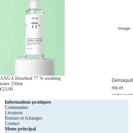
Visage
ANUA Heartleaf 77 % soothing
Démaquil
toner 250ml
nts et
€23,00
nettoyant
Informations pratiques
Exfoliants
Commandes
Livraison
Toniques
Retours et échanges
Contact
Ampoules
Menu principal
et sérums