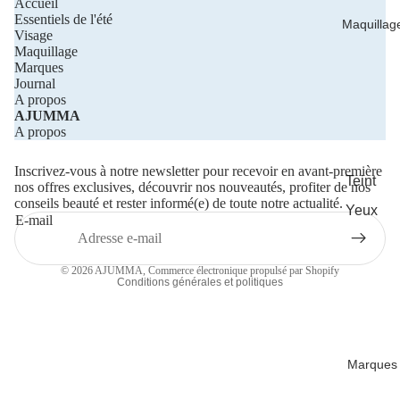
Accueil
Essentiels de l'été
Maquillag
Contour
Visage
des yeux
Maquillage
Marques
Crèmes e
Journal
A propos
huiles de
Politique de confidentialité
AJUMMA
soin
Politique de remboursement
A propos
Coordonnées
Solaires
Inscrivez-vous à notre newsletter pour recevoir en avant-première
Conditions d’utilisation
Teint
Masques
nos offres exclusives, découvrir nos nouveautés, profiter de nos
Politique d’expédition
conseils beauté et rester informé(e) de toute notre actualité.
Yeux
Tailles
E-mail
Mentions légales
voyages
Lèvres
Conditions générales de vente
Accessoir
© 2026
AJUMMA
,
Commerce électronique propulsé par Shopify
Conditions générales et politiques
s visage
Marques