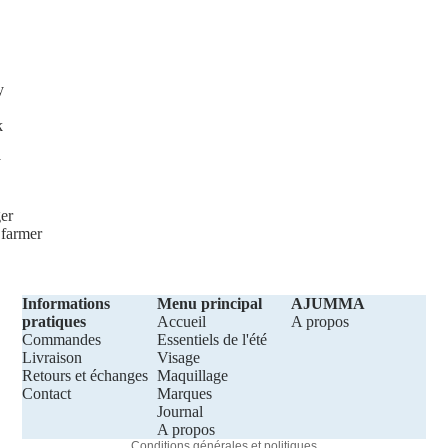
y
k
y
er
farmer
Politique de confidentialité
Politique de remboursement
Coordonnées
Informations
Menu principal
AJUMMA
pratiques
Accueil
A propos
Conditions d’utilisation
Commandes
Essentiels de l'été
Politique d’expédition
Livraison
Visage
Retours et échanges
Maquillage
Mentions légales
Contact
Marques
Conditions générales de vente
Journal
A propos
Conditions générales et politiques