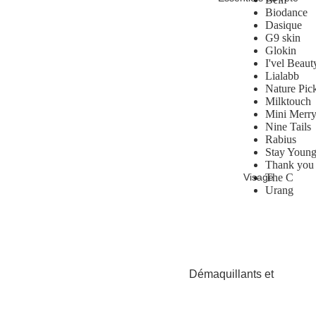
Biodance
Dasique
G9 skin
Glokin
I'vel Beaut
Lialabb
Nature Pic
Milktouch
Mini Merr
Nine Tails
Rabius
Stay Young
Thank you 
The C
Visage
Urang
Démaquillants et
nettoyants
Exfoliants